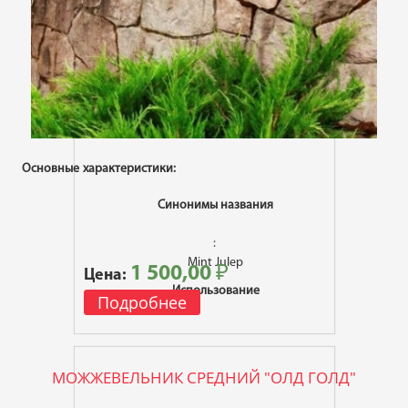
Основные характеристики:
Синонимы названия
:
Mint Julep
1 500,00 ₽
Цена:
Использование
Подробнее
:
используется для оформления альпинария, водоема
МОЖЖЕВЕЛЬНИК СРЕДНИЙ "ОЛД ГОЛД"
Высота