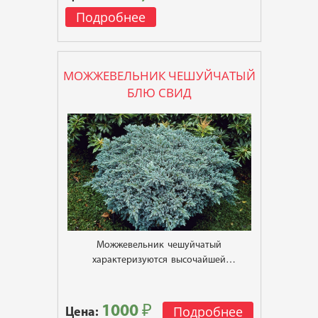
Подробнее
МОЖЖЕВЕЛЬНИК ЧЕШУЙЧАТЫЙ
БЛЮ СВИД
Можжевельник чешуйчатый
характеризуются высочайшей
фитонцидностью - способностью растений
выделять в небольших дозах биологически-
активные летучие вещества – фитонциды
1000 ₽
Подробнее
Цена: