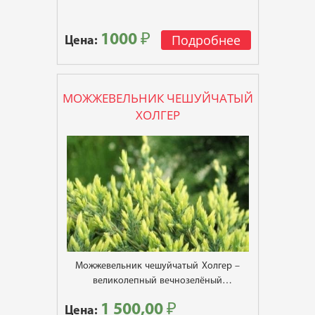
кустарник.
1000 ₽
Подробнее
Цена:
МОЖЖЕВЕЛЬНИК ЧЕШУЙЧАТЫЙ
ХОЛГЕР
Можжевельник чешуйчатый Холгер –
великолепный вечнозелёный
горизонтальный хвойный кустарник, очень
1 500,00 ₽
Цена:
популярен в ландшафтном озеленении.