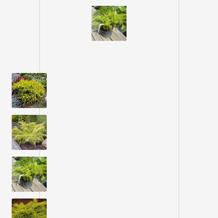
:
высокорослый
Высота, см
:
150-200
Диаметр, см
:
200-350
Группа
:
кустарник
Крона
:
волнообразная, плоская, стелющаяся
Окраска хвои