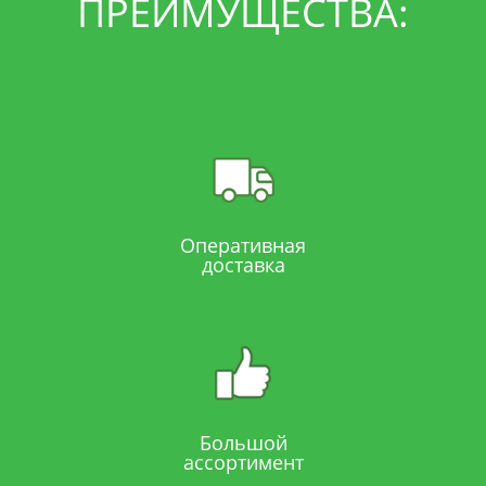
ПРЕИМУЩЕСТВА:
Крона
:
стелющаяся
Окраска хвои
:
золотисто-желтая
Плотность кроны
Оперативная
доставка
:
густая, плотная
Скорость роста
:
растет медленно
Большой
ассортимент